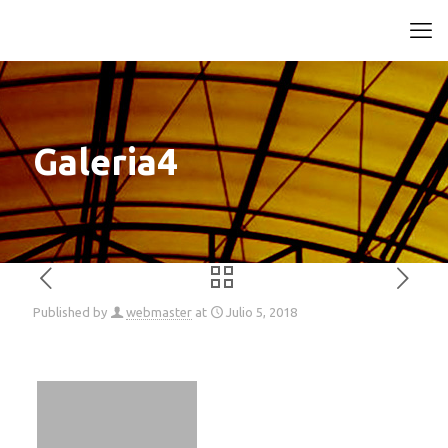
Galeria4
Published by
webmaster
at
Julio 5, 2018