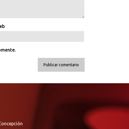
web
comente.
Concepción