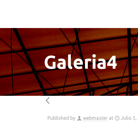
Galeria4
Published by
webmaster
at
Julio 5