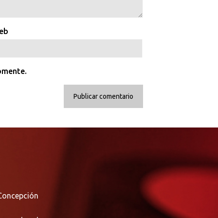
web
comente.
Concepción