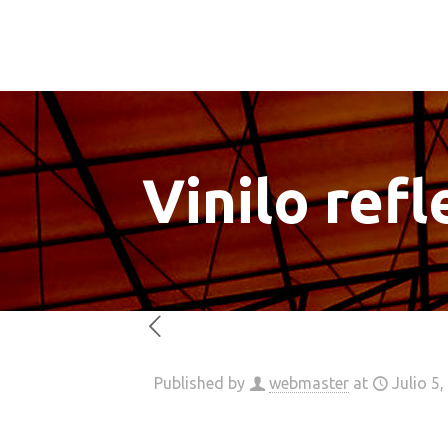
Vinilo refl
Published by
webmaster
at
Julio 5