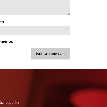
web
comente.
Concepción