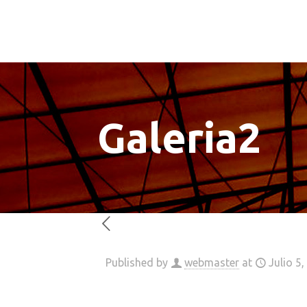
Galeria2
Published by
webmaster
at
Julio 5