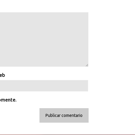
web
comente.