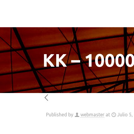
KK – 1000
Published by
webmaster
at
Julio 5