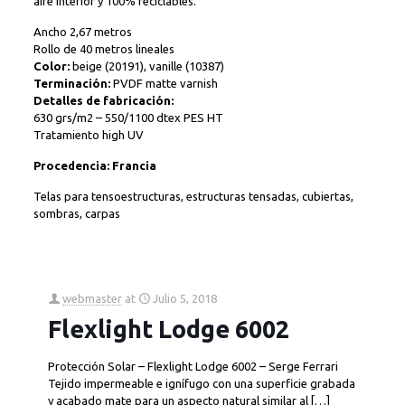
aire interior y 100% reciclables.
Ancho 2,67 metros
Rollo de 40 metros lineales
Color:
beige (20191), vanille (10387)
Terminación:
PVDF matte varnish
Detalles de fabricación:
630 grs/m2 – 550/1100 dtex PES HT
Tratamiento high UV
Procedencia: Francia
Telas para tensoestructuras, estructuras tensadas, cubiertas,
sombras, carpas
webmaster
at
Julio 5, 2018
Flexlight Lodge 6002
Protección Solar – Flexlight Lodge 6002 – Serge Ferrari
Tejido impermeable e ignífugo con una superficie grabada
y acabado mate para un aspecto natural similar al
[…]