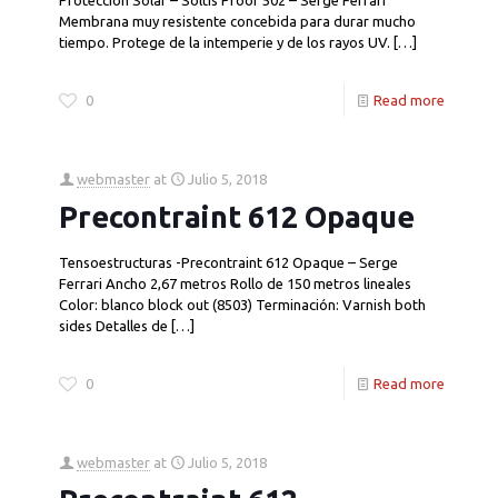
Protección Solar – Soltis Proof 502 – Serge Ferrari
Membrana muy resistente concebida para durar mucho
tiempo. Protege de la intemperie y de los rayos UV.
[…]
0
Read more
webmaster
at
Julio 5, 2018
Precontraint 612 Opaque
Tensoestructuras -Precontraint 612 Opaque – Serge
Ferrari Ancho 2,67 metros Rollo de 150 metros lineales
Color: blanco block out (8503) Terminación: Varnish both
sides Detalles de
[…]
0
Read more
webmaster
at
Julio 5, 2018